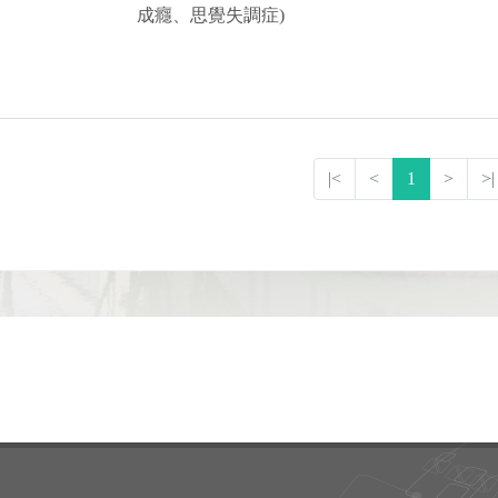
成癮、思覺失調症)
|<
<
1
>
>|