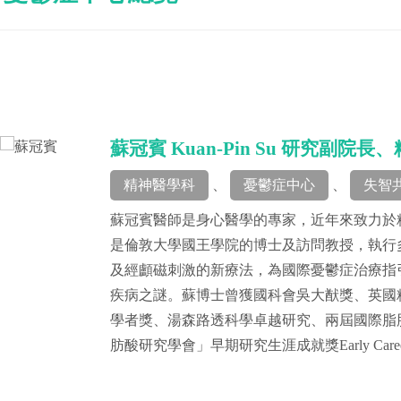
蘇冠賓 Kuan-Pin Su 研究副院
精神醫學科
、
憂鬱症中心
、
失智
蘇冠賓醫師是身心醫學的專家，近年來致力於
是倫敦大學國王學院的博士及訪問教授，執行
及經顱磁刺激的新療法，為國際憂鬱症治療指
疾病之謎。蘇博士曾獲國科會吳大猷獎、英國
學者獎、湯森路透科學卓越研究、兩屆國際脂肪
肪酸研究學會」早期研究生涯成就獎Early Career