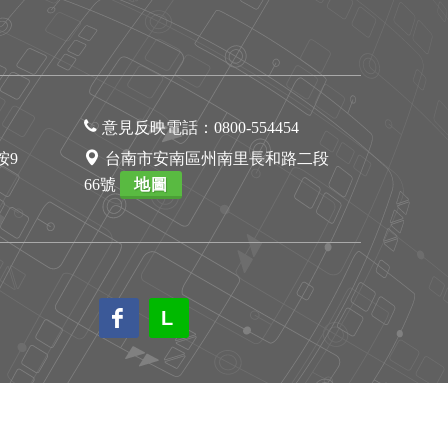
意見反映電話：
0800-554454
1按9
台南市安南區州南里長和路二段
66號
地圖
L
L