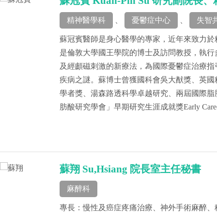
蘇冠賓 Kuan-Pin Su 研究副院
精神醫學科
、
憂鬱症中心
、
失智
蘇冠賓醫師是身心醫學的專家，近年來致力於
是倫敦大學國王學院的博士及訪問教授，執行
及經顱磁刺激的新療法，為國際憂鬱症治療指
疾病之謎。蘇博士曾獲國科會吳大猷獎、英國
學者獎、湯森路透科學卓越研究、兩屆國際脂肪
肪酸研究學會」早期研究生涯成就獎Early Career
蘇翔 Su,Hsiang 院長室主任秘書
麻醉科
專長：慢性及癌症疼痛治療、神外手術麻醉、