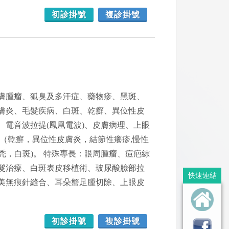
初診掛號
複診掛號
膚腫瘤、狐臭及多汗症、藥物疹、黑斑、
膚炎、毛髮疾病、白斑、乾癬、異位性皮
電音波拉提(鳳凰電波)、皮膚病理、上眼
劑（乾癬，異位性皮膚炎，結節性癢疹,慢性
禿，白斑)。 特殊專長：眼周腫瘤、痘疤綜
髮治療、白斑表皮移植術、玻尿酸臉部拉
快速連結
美無痕針縫合、耳朵蟹足腫切除、上眼皮
初診掛號
複診掛號