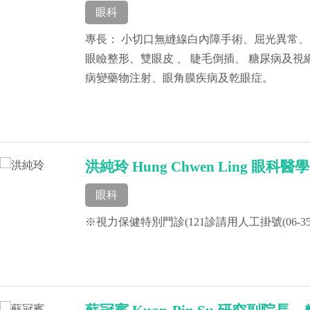
眼科
專長： 小切口無縫線白內障手術、屈光異常、
眼瞼整形、雙眼皮 、 睫毛倒插、 糖尿病及視
病變藥物注射、眼角膜疾病及乾眼症。
洪純玲 Hung Chwen Ling 眼
眼科
※視力保健特別門診(121診請用人工掛號(06-355