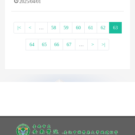
2025/04/01
|<
<
…
58
59
60
61
62
63
64
65
66
67
…
>
>|