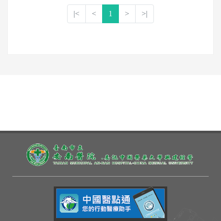
|<
<
1
>
>|