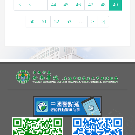
|<
<
…
44
45
46
47
48
49
50
51
52
53
…
>
>|