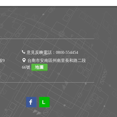
意見反映電話：
0800-554454
1按9
台南市安南區州南里長和路二段
66號
地圖
L
L