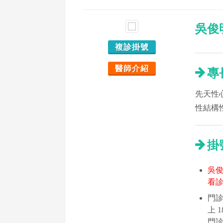
吳俊
複診掛號
醫師介紹
專
先天性
性結構
掛
吳
看
門診時
上 
門診