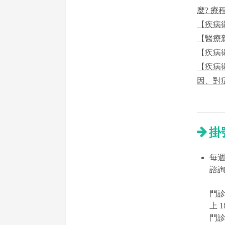
麼? 療
【疾病
【醫療
【疾病
【疾病
因、對
掛
每
諮詢
門診時
上 
門診