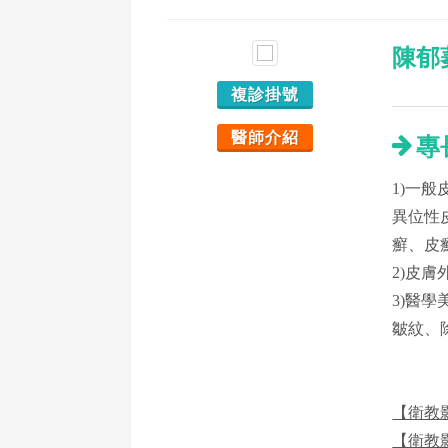
陳郁
複診掛號
醫師介紹
專
1)一
異位性
癬、皮
2)皮
3)醫
皺紋、
【衛教
【衛教