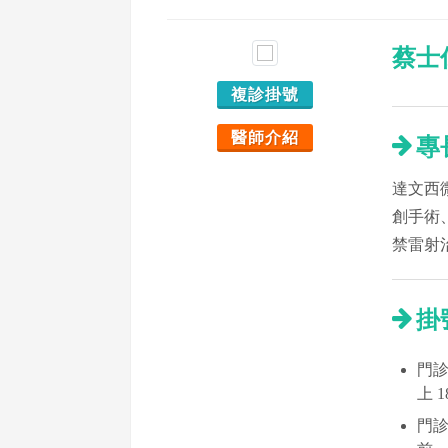
蔡士
複診掛號
醫師介紹
專
達文西
創手術
禁雷射
掛
門診時
上 
門診