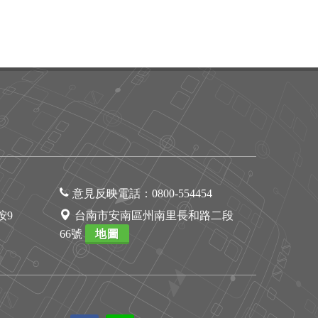
意見反映電話：
0800-554454
1按9
台南市安南區州南里長和路二段
66號
地圖