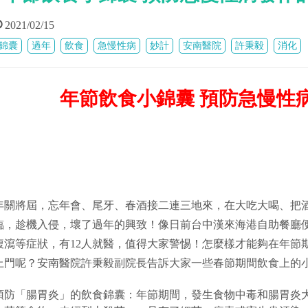
2021/02/15
錦囊
過年
飲食
急慢性病
妙計
安南醫院
許秉毅
消化
年節飲食小錦囊
預防急慢性
年關將屆，忘年會、尾牙、春酒接二連三地來，在大吃大喝、把
臨，趁機入侵，壞了過年的興致！像日前台中漢來海港自助餐廳便
腹瀉等症狀，有12人就醫，值得大家警惕！怎麼樣才能夠在年節
上門呢？安南醫院許秉毅副院長告訴大家一些春節期間飲食上的
預防「腸胃炎」的飲食錦囊：年節期間，發生食物中毒和腸胃炎