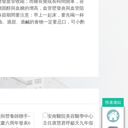
誘發血管收縮；而睡長覺或長時間開車，容
膽固醇與血糖的增高，血管壁發炎與血管阻
春節期間要注意：早上一起床，要先喝一杯
過油、過甜、過鹹的食物一定要忌口，可小酌
文章分享
快速連結