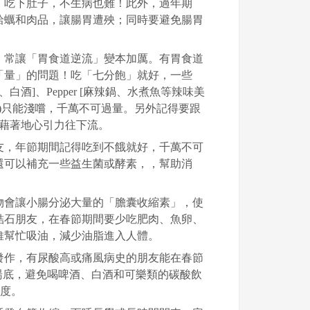
，吃下肚子，不生病也難！此外，過年期
蛤蠣和肉品，讓腸胃遭殃；同時要避免腸胃
，常讓「胃食道逆流」變本加厲。有胃食道
「量」的問題！吃「七分飽」就好，一些
[紅酒、白酒]、Pepper [麻辣鍋、水煮魚等辣味美
的食物)只能淺嚐，千萬不可過量。另外記得要跟
以藉著地心引力往下流。
友，年節期間記得吃到不餓就好，千萬不可
還可以補充一些益生菌或酵素，，幫助消
物會讓小腸分泌大量的「膽囊收縮素」，使
結石朋友，在春節期間要少吃肥肉、魚卵、
維幫忙吸油，減少油脂進入人體。
發作，有尿酸高或痛風病史的朋友能在春節
鍋湯底，避免喝啤酒、白酒和可樂類的碳酸飲
濃度。