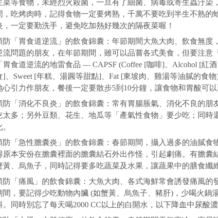
生菜等食物，未經烈火殺菌，一旦有了細菌、病毒或寄生蟲汙染
間，吃烤肉時，記得食物一定要烤熟，千萬不要吃到半生不熟的
炎，一定要勤洗手，避免吃加熱好幾次的隔夜菜喔！
預防「胃食道逆流」的飲食錦囊：年節期間大魚大肉、飲食無度
逆流問題的朋友，在年節期間，雖可以品嘗各式美食，但要注意
「胃食道逆流的地雷食品 — CAPSF (Coffee [咖啡]、Alcohol 
食]、Sweet [年糕、湯圓等甜點]、Fat [東坡肉、雞湯等油膩
地心引力作朋友，餐後一定要散步5到10分鐘，讓食物和胃酸可
預防「消化不良炎」的飲食錦囊：常有胃腸脹氣、消化不良的朋
吃太多；另外豆類、花生、地瓜等「產氣性食物」要少吃；同時
化。
預防「急性膽囊炎」的飲食錦囊：春節期間，攝入過多的油膩食
得原本安份在膽囊裡面的膽囊結石外出作怪，引起劇痛。有膽囊
蟹黃、烏魚子，同時記得要多吃蔬菜及水果，讓蔬果中的膳食纖
預防「痛風」的飲食錦囊：大魚大肉、各式海鮮常會誘發痛風的
期間，要記得少吃動物內臟 (如蟹黃、烏魚子、豬肝)，少喝火
料。同時別忘了每天喝2000 CC以上的白開水，以下降血中尿酸