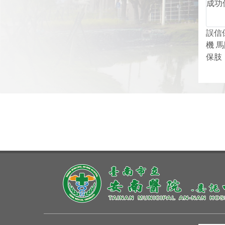
誤信
機 
保肢