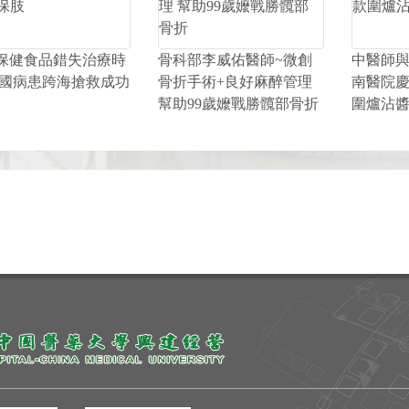
保健食品錯失治療時
骨科部李威佑醫師~微創
中醫師與
馬國病患跨海搶救成功
骨折手術+良好麻醉管理
南醫院慶
幫助99歲嬤戰勝髖部骨折
圍爐沾