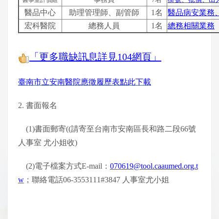
醫事室計價組
醫品中心
助理管理師、副管師
1名
醫品病安業務
宏科醫院
總務人員
1名
總務相關業務
「更多職缺訊息詳見104網頁」
臺南市立安南醫院應徵履歷表點此下載
2. 書面報名
(1)書面郵寄((請寄至台南市安南區長和路二段66號
人事室 尤小姐收)
(2)電子檔案方式E-mail：
070619@tool.caaumed.org.t
w
；聯絡電話06-3553111#3847 人事室尤小姐