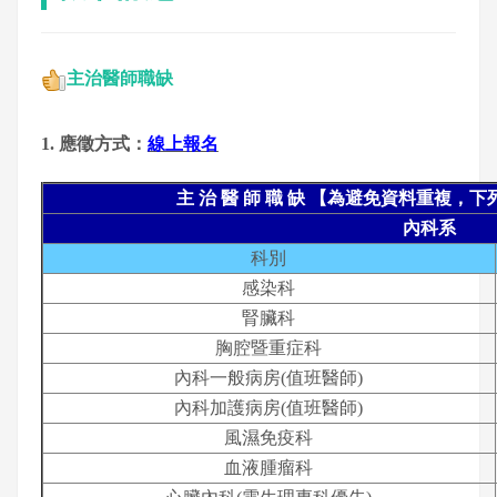
主治醫師職缺
1. 應徵方式：
線上報名
主 治 醫 師 職 缺 【為避免資料重複，
內科系
科別
感染科
腎臟科
胸腔暨重症科
內科一般病房(值班醫師)
內科加護病房(值班醫師)
風濕免疫科
血液腫瘤科