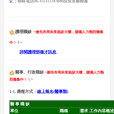
w
；聯絡電話06-3553111#3886院長室鄒秘書
護理職缺
~搶先布局未來急診大樓，儲備人力熱烈徵集
中！！~
詳閱護理部徵才訊息
。
醫事、行政職缺
~搶先布局未來急診大樓，儲備人力熱
烈徵集中！！~
1-1. 應徵方式：
線上報名(醫事類)
醫 事 職 缺
單位
職稱
需求
工作內容概述