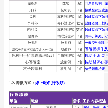
藥劑科
藥師
8名
門急住調劑、
牙科
技術員
1名
協助醫師診療
兒科
專科護理師
1名
醫師監督下執
外科部
專科護理師
數名
醫師監督下執
內科部
數名
專科護理師
醫師監督下執
復健科
物理治療師
3名
骨科、神經、
放射科
放射師
1名
一般X光攝影、
導管機操作及
放射師
1名
混成手術室/神經血管介入手術室
外科部手術專責護理師組
協助手術進行
手術護理師
6名
心導管室
放射師
2名
協助醫師心導
核子醫學科
放射師
1名
核子醫學檢查
1-2. 應徵方式：
線上報名(行政類)
行 政 職 缺
單位
職稱
需求
工作內容概述
事務員
7名
掛號、批價、出