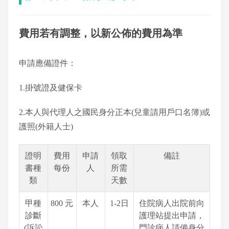
費用若有調整，以新公佈的費用為準
申請應備證件：
1.掛號證及健保卡
2.本人與代理人之國民身分正本(兒童請用戶口名簿)或
護照(外籍人士)
證明
費用
申請
領取
備註
書種
每份
人
所需
類
天數
甲種
800 元
本人
1-2日
住院病人出院前向
診斷
護理站提出申請，
(訴訟
門診病人請備身分