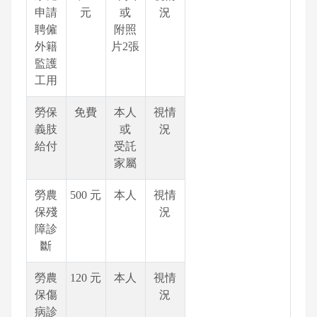
申請
元
或
況
聘僱
附照
外籍
片2張
監護
工用
勞保
免費
本人
視情
義肢
或
況
給付
受託
家屬
勞農
500 元
本人
視情
保殘
況
障診
斷
勞農
120 元
本人
視情
保傷
況
病診