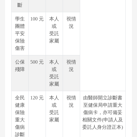
斷
學生
100 元
本人
視情
團體
或
況
平安
受託
保險
家屬
傷害
公保
500 元
本人
視情
殘障
或
況
受託
家屬
全民
120 元
本人
視情
由醫師開立診斷書
健康
或
況
至健保局申請重大
保險
受託
傷病卡，亦可備妥
重大
家屬
相關文件(申請人及
傷病
委託人身分證正本)
診斷