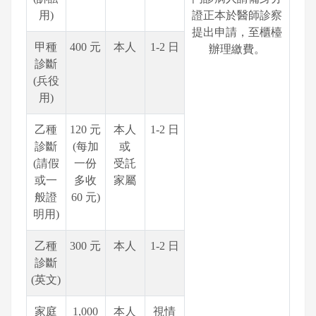
用)
證正本於醫師診察
提出申請，至櫃檯
甲種
400 元
本人
1-2 日
辦理繳費。
診斷
(兵役
用)
乙種
120 元
本人
1-2 日
診斷
(每加
或
(請假
一份
受託
或一
多收
家屬
般證
60 元)
明用)
乙種
300 元
本人
1-2 日
診斷
(英文)
家庭
1,000
本人
視情