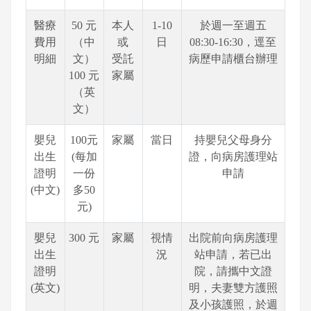
醫療
50 元
本人
1-10
於週一至週五
費用
（中
或
日
08:30-16:30，逕至
明細
文）
受託
病歷申請櫃台辦理
100 元
家屬
（英
文）
嬰兒
100元
家屬
當日
持嬰兒父母身分
出生
(每加
證，向病房護理站
證明
一份
申請
(中文)
多50
元)
嬰兒
300 元
家屬
視情
出院前向病房護理
出生
況
站申請，若已出
證明
院，請攜中文證
(英文)
明，夫妻雙方護照
及小孩護照，於週