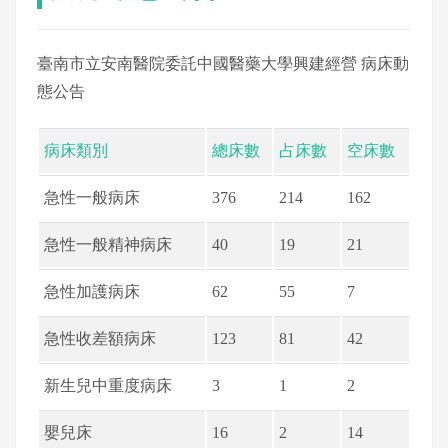
臺南市立安南醫院委託中國醫藥大學興建經營 病床動
態公告
病床類別
總床數
占床數
空床數
急性一般病床
376
214
162
急性一般精神病床
40
19
21
急性加護病床
62
55
7
急性收差額病床
123
81
42
新生兒中重度病床
3
1
2
嬰兒床
16
2
14