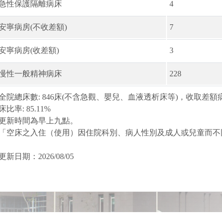
急性保護隔離病床
4
安寧病房(不收差額)
7
安寧病房(收差額)
3
慢性一般精神病床
228
全院總床數: 846床(不含急觀、嬰兒、血液透析床等)，收取差額病床
床比率: 85.11%
更新時間為早上九點。
「空床之入住（使用）因住院科別、病人性別及成人或兒童而不
更新日期：2026/08/05