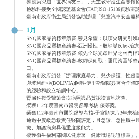
響應第32屆「世界病友日」，天主教守護生命關懷
檢驗科接受全國認證基金會(TAF)ISO-15189實驗
臺南市政府衛生局頒發協助辦理「兒童汽車安全座
1月
SNQ國家品質標章續審-鬱見希望：以頂尖研究引
SNQ國家品質標章續審-亞洲慢性下肢靜脈疾病-治
SNQ國家品質標章續審-領先全球光耀世界之幽門
SNQ國家品質標章續審-救腳保衛戰：運用跨團隊
口。
臺南市政府頒發「辦理家庭暴力、兒少保護、性侵
與玻利維亞(BOLIVIA)阿科‧伊里斯醫院簽署合作備忘
的經驗和設立培訓中心。
腎臟科接受醫策會疾病照護品質認證實地訪查。
榮獲112年度臺南市醫院督導考核-優等獎。
榮獲112年臺南市醫院督導考核-子宮頸抹片3年未檢
通過中度級急救責任醫院評定，且急診、急性腦中
療、加護病房具備重度級能力。
榮獲衛生福利部國民健康署「健康職場認證標章」