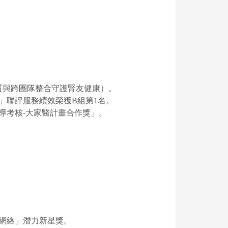
。
品質與跨團隊整合守護腎友健康）。
」聯評服務績效榮獲B組第1名。
導考核-大家醫計畫合作獎」。
護網絡」潛力新星獎。