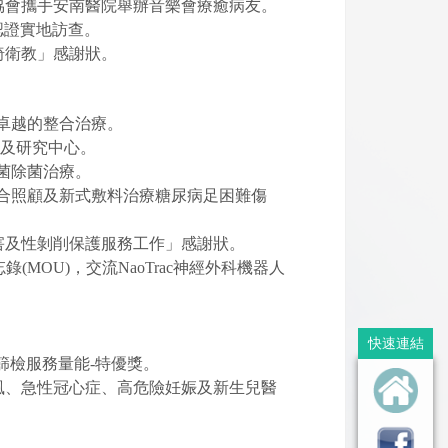
協會攜手安南醫院舉辦音樂會療癒病友。
室認證實地訪查。
椅衛教」感謝狀。
領卓越的整合治療。
療及研究中心。
桿菌除菌治療。
整合照顧及新式敷料治療糖尿病足困難傷
害及性剝削保護服務工作」感謝狀。
錄(MOU)，交流NaoTrac神經外科機器人
快速連結
篩檢服務量能-特優獎。
風、急性冠心症、高危險妊娠及新生兒醫
。