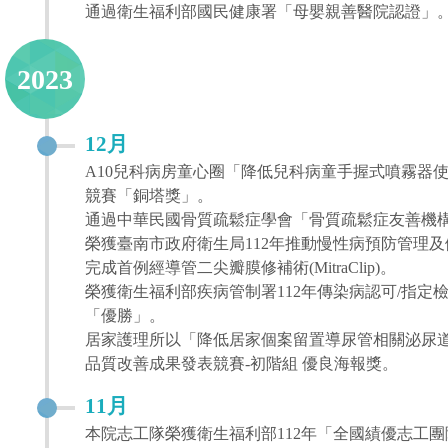
通過衛生福利部國民健康署「母嬰親善醫院認證」
2023
12月
A10兒科病房童心圈「降低兒科病童手握式噴霧器使
競賽「銅塔獎」。
通過中華民國骨質疏鬆症學會「骨質疏鬆症友善機
榮獲臺南市政府衛生局112年推動慢性病預防管理
完成首例經導管二尖瓣膜修補術(MitraClip)。
榮獲衛生福利部疾病管制署112年傳染病認可/指
「優勝」。
居家護理所以「降低居家個案留置導尿管相關泌尿道
品質改善成果發表競賽-初階組 優良海報獎。
11月
本院志工隊榮獲衛生福利部112年「全國績優志工