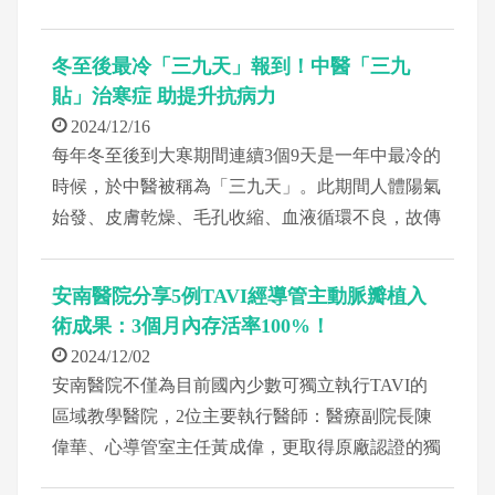
步，微創「肩關節鏡」漸發展為治療相關問題的創
新選擇，不僅能有效解決多種肩部問題，還能幫助
冬至後最冷「三九天」報到！中醫「三九
患者術後快速恢復，重返正常生活。
貼」治寒症 助提升抗病力
2024/12/16
每年冬至後到大寒期間連續3個9天是一年中最冷的
時候，於中醫被稱為「三九天」。此期間人體陽氣
始發、皮膚乾燥、毛孔收縮、血液循環不良，故傳
統中醫認為這時如在皮膚敷貼辛散溫熱藥物，例如
元胡、白芥子、附子、乾薑、細辛等，其藥物滲入
安南醫院分享5例TAVI經導管主動脈瓣植入
體內的效果會較平時好。這種在特定穴位上敷貼以
術成果：3個月內存活率100%！
治療寒症的方法，便稱為「三九貼」。
2024/12/02
安南醫院不僅為目前國內少數可獨立執行TAVI的
區域教學醫院，2位主要執行醫師：醫療副院長陳
偉華、心導管室主任黃成偉，更取得原廠認證的獨
立操作資格，共同於今（2）日發表目前完成５例