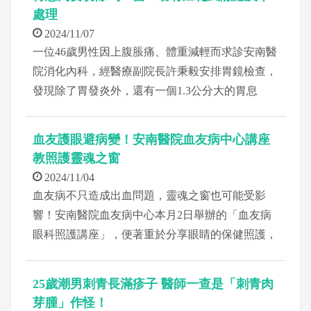
的準確率，在接受者操作特徵（ROC）曲線下面積
處理
更達95%以上，顯示具有極佳的預測能力。
2024/11/07
一位46歲男性因上腹脹痛、體重減輕而求診安南醫
院消化內科，經醫療副院長許秉毅安排胃鏡檢查，
發現除了胃發炎外，還有一個1.3公分大的胃息
肉，切片顯示為「增生性息肉」，因未來有演變成
胃癌的風險，便建議切除息肉。
血友護眼避病變！安南醫院血友病中心講座
教照護靈魂之窗
2024/11/04
血友病不只造成出血問題，靈魂之窗也可能受影
響！安南醫院血友病中心本月2日舉辦的「血友病
眼科照護講座」，便著重於分享眼睛的保健照護，
以及視力、眼壓、免散瞳眼底檢查等，助病友了解
自身眼睛是否潛在病變風險，並及早做好預防措
25歲潮男刺青長滿疹子 醫師一查是「刺青肉
施。
芽腫」作怪！