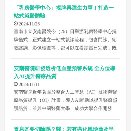
TAVI之成果，特邀臺南副市長趙卿惠與臺南衛生
「乳房醫學中心」揭牌再添生力軍！打造一
局副局長黃文正等市府貴賓一同見證。
站式就醫體驗
2024/11/26
臺南市立安南醫院今（26）日舉辦乳房醫學中心揭
牌儀式，正式建立一站式就診流程，包含門診、衛
教諮詢、影像檢查等，都可以在看診當日完成，既
避免多次舟車勞頓往返醫院，也能盡早完成診斷。
此外，乳房外科團隊亦迎來強勁生力軍──中國醫
安南醫院研發透析低血壓預警系統 全方位導
藥大學附設醫院乳房外科主任暨乳癌團隊負責人劉
入AI提升醫療品質
良智，於每週二下午1點駐診。安南醫院院長林聖
2024/11/11
哲表示，乳房醫學中心啟用與劉良智主任的加入可
安南醫院近年著眼於整合人工智慧（AI）技術與醫
謂「雙喜臨門」，並期許未來能提供患者更完善的
療品質提升（QI）計畫，導入AI輔助以提升醫療照
醫療體驗。
護品質，並與中國醫藥大學、成功大學合作開發
「透析血壓管理系統」，運用AI技術即時監測與預
測患者透析過程中的血壓變化，不僅具備高達87%
胃息肉要切除嗎？醫：若有癌化風險應及早