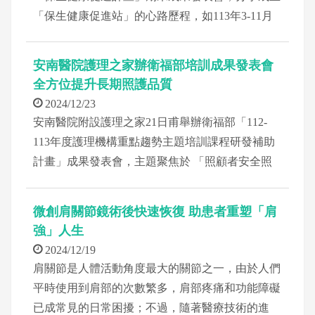
「保生健康促進站」的心路歷程，如113年3-11月
共辦理16堂多元健康講座，以提升民眾健康識能，
亦安排肌力課程助民眾了解運動技巧及規律運動的
安南醫院護理之家辦衛福部培訓成果發表會
重要性，進而鼓勵社區長者走出家門，積極參與社
全方位提升長期照護品質
區健康促進活動，從中維持身體活動能力之餘，實
2024/12/23
現健康老化和活躍生活的目標。
安南醫院附設護理之家21日甫舉辦衛福部「112-
113年度護理機構重點趨勢主題培訓課程研發補助
計畫」成果發表會，主題聚焦於 「照顧者安全照
顧技巧」的專業培訓教育推廣，特邀臺南護理專科
學校老人服務事業科助理教授劉美吟，傳授全方位
微創肩關節鏡術後快速恢復 助患者重塑「肩
足部護理發展與實務，並透過受訓學員實務分享，
強」人生
展現計畫執行後的成功經驗，像是如何以實證為基
2024/12/19
礎建構課程模組，將之應用於臨床照護工作，助力
肩關節是人體活動角度最大的關節之一，由於人們
照護者更有效率且安全地執行職務。
平時使用到肩部的次數繁多，肩部疼痛和功能障礙
已成常見的日常困擾；不過，隨著醫療技術的進