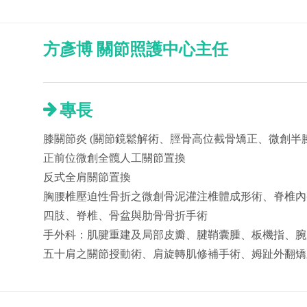
方彥博 關節照護中心主任
專長
膝關節炎 (關節鏡鬆解術、脛骨高位截骨矯正、微創半
正前位微創全髖人工關節置換
反式全肩關節置換
胸腰椎壓迫性骨折之微創骨泥灌注椎體成形術、脊椎內
四肢、脊椎、骨盆與肋骨骨折手術
手外科：肌腱重建及局部皮瓣、腱鞘囊腫、板機指、腕
五十肩之關節授動術、肩旋轉肌修補手術、姆趾外翻矯