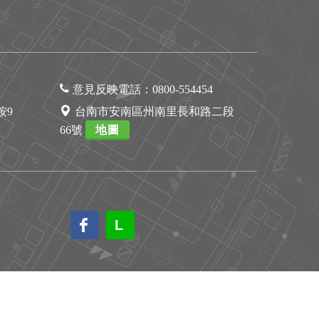
意見反映電話：
0800-554454
1按9
台南市安南區州南里長和路二段
66號
地圖
L
L