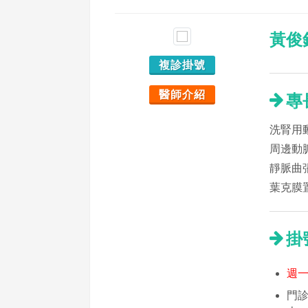
黃俊
複診掛號
醫師介紹
專
洗腎用
周邊動
靜脈曲
葉克膜
掛
週一
門診時