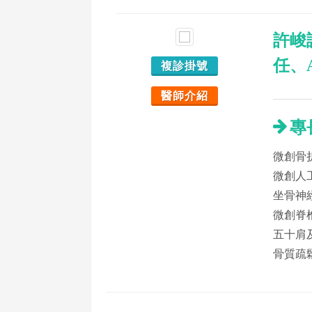
許峻
任、
複診掛號
醫師介紹
專
微創骨
微創人
坐骨神
微創脊
五十肩
骨質疏