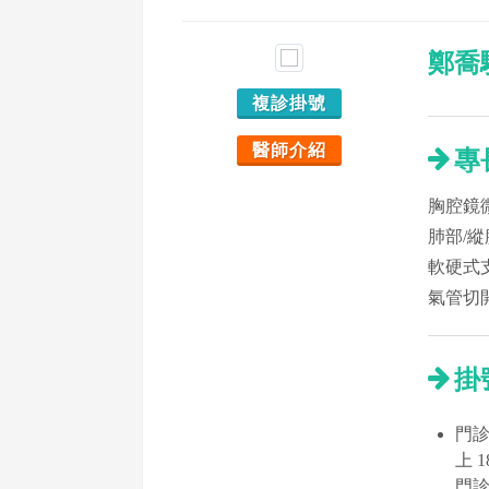
鄭喬
複診掛號
醫師介紹
專
胸腔鏡
肺部/
軟硬式
氣管切
掛
門診時
上 
門診