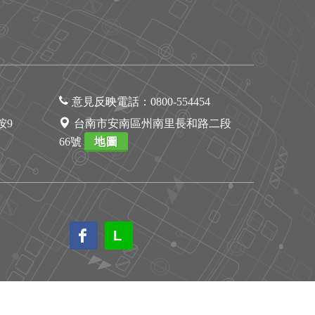
意見反映電話：
0800-554454
1按9
台南市安南區州南里長和路二段
66號
地圖
L
L