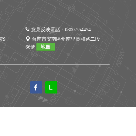
意見反映電話：
0800-554454
1按9
台南市安南區州南里長和路二段
66號
地圖
L
L