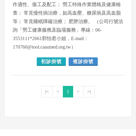
作適性、復工及配工； 勞工特殊作業體格及健康檢
查； 常見慢性病治療，如高血壓、糖尿病及高血脂
等； 常見睡眠障礙治療； 肥胖治療。 （公司行號洽
詢「勞工健康服務及臨場服務」專線：06-
3553111*2661郭怡君小姐，E-mail：
170760@tool.caaumed.org.tw）
初診掛號
複診掛號
|<
<
1
>
>|