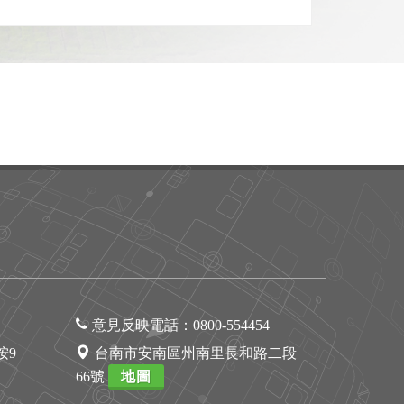
意見反映電話：
0800-554454
1按9
台南市安南區州南里長和路二段
66號
地圖