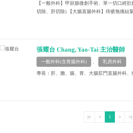
【一般外科】甲狀腺微創手術、單一切口經肚
切除、肝切除) 【大腸直腸外科】痔瘡無痛結
張耀台 Chang, Yao-Tai 主治醫師
一般外科(含胃腸外科)
、
乳房外科
專長：肝、膽、腸、胃、大腸肛門直腸外科、
|<
<
1
>
>|