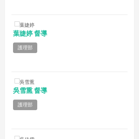
葉婕婷 督導
護理部
吳雪熏 督導
護理部