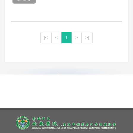
|<
<
1
>
>|