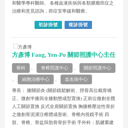
和醫學專科醫師。 各種血液疾病與各類腫瘤癌症之
治療和意見諮詢，癌症安寧緩和醫療。
初診掛號
複診掛號
方彥博 Fang, Yen-Po 關節照護中心主任
骨科
、
脊椎照護中心
、
關節照護中心
、
細胞治療中心
、
血友病中心
專長： 膝關節炎 (關節鏡鬆解術、脛骨高位截骨矯
正、微創半膝與全膝動態成型置換) 正前位微創全髖
人工關節置換 反式全肩關節置換 胸腰椎壓迫性骨折
之微創骨泥灌注椎體成形術、脊椎內視鏡手術 四
肢、脊椎、骨盆與肋骨骨折手術 手外科：肌腱重建