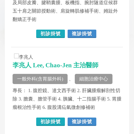
及局部皮瓣、腱鞘囊腫、板機指、腕肘隧道症候群
五十肩之關節授動術、肩旋轉肌修補手術、姆趾外
翻矯正手術
初診掛號
複診掛號
李兆人 Lee, Chao-Jen 主治醫師
一般外科(含胃腸外科)
、
細胞治療中心
專長： 1. 腹腔鏡、達文西手術 2. 肝臟腫瘤解剖性切
除 3. 膽囊、膽管手術 4. 胰臟、十二指腸手術 5. 胃腫
瘤根治性手術 6. 腹股溝疝氣微創修補術
初診掛號
複診掛號