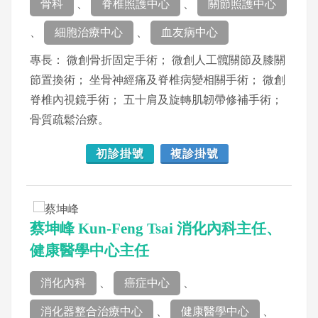
骨科
、
脊椎照護中心
、
關節照護中心
、
細胞治療中心
、
血友病中心
專長： 微創骨折固定手術； 微創人工髖關節及膝關
節置換術； 坐骨神經痛及脊椎病變相關手術； 微創
脊椎內視鏡手術； 五十肩及旋轉肌韌帶修補手術；
骨質疏鬆治療。
初診掛號
複診掛號
蔡坤峰 Kun-Feng Tsai 消化內科主任、
健康醫學中心主任
消化內科
、
癌症中心
、
消化器整合治療中心
、
健康醫學中心
、