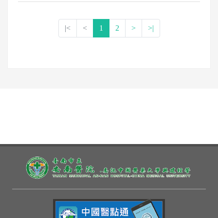
|<
<
1
2
>
>|