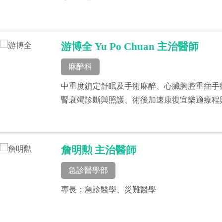
游博全 Yu Po Chuan 主治醫師
麻醉科
中重度鎮定舒眠及手術麻醉、心臟胸腔重症手
腎衰竭診斷與照護、術後加速康復宜樂適療程
詹明勲 主治醫師
急診醫學部
專長：急診醫學、災難醫學