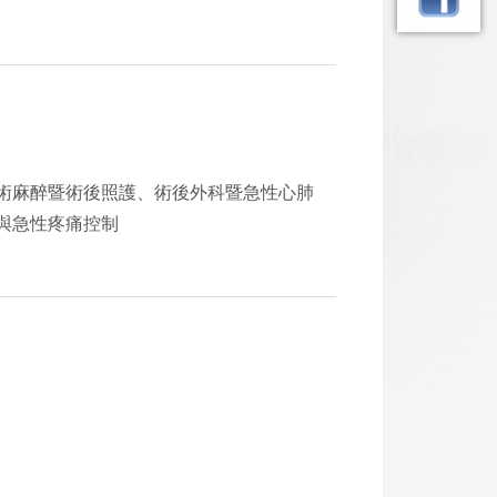
術麻醉暨術後照護、術後外科暨急性心肺
與急性疼痛控制