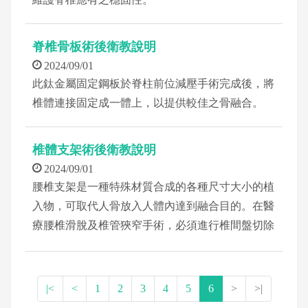
脊椎骨板術後衛教說明
2024/09/01
此鈦金屬固定鋼板於脊柱前位減壓手術完成後，將
椎體連接固定成一體上，以提供較佳之骨融合。
椎體支架術後衛教說明
2024/09/01
腰椎支架是一種特殊材質合成的各種尺寸大小的植
入物，可取代人骨放入人體內達到融合目的。在醫
療腰椎滑脫及椎管狹窄手術，必須進行椎間盤切除
及椎體間融合手術併使用內固定器，固定增加脊椎
融合手術之成功機率，使手術後脊椎有較佳穩定
度。
|<
<
1
2
3
4
5
6
>
>|