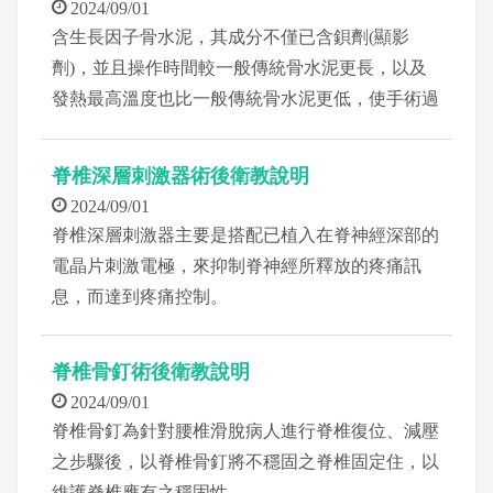
2024/09/01
含生長因子骨水泥，其成分不僅已含鋇劑(顯影
劑)，並且操作時間較一般傳統骨水泥更長，以及
發熱最高溫度也比一般傳統骨水泥更低，使手術過
程更趨安全及易掌控；成分中包含生長因子(HA)，
於手術後，有利於使手術節段之脊椎椎體更加穩固
脊椎深層刺激器術後衛教說明
2024/09/01
脊椎深層刺激器主要是搭配已植入在脊神經深部的
電晶片刺激電極，來抑制脊神經所釋放的疼痛訊
息，而達到疼痛控制。
脊椎骨釘術後衛教說明
2024/09/01
脊椎骨釘為針對腰椎滑脫病人進行脊椎復位、減壓
之步驟後，以脊椎骨釘將不穩固之脊椎固定住，以
維護脊椎應有之穩固性。