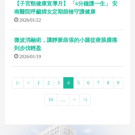
【子宮頸健康宣導月】 「6分鐘護一生」 安
南醫院呼籲婦女定期篩檢守護健康
2026/01/22
微波消融術，讓靜脈曲張的小腿從痠脹腫痛
到步伐輕盈
2026/01/19
|<
<
1
2
3
4
5
6
7
8
9
10
…
>
>|