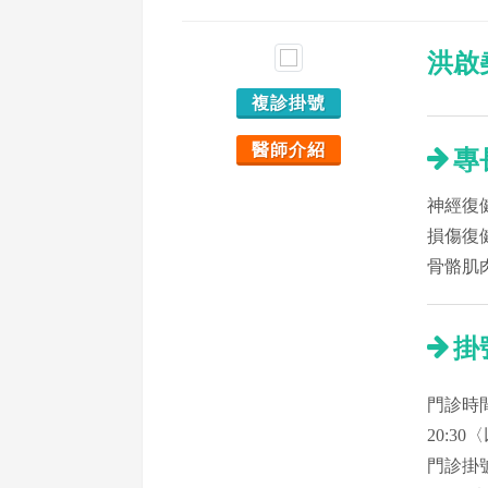
洪啟
複診掛號
醫師介紹
專
神經復
損傷復
骨骼肌
掛
門診時間：
20:3
門診掛號