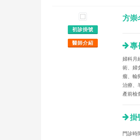
方崇
初診掛號
醫師介紹
專
婦科月
術、婦
瘤、輸
治療、
產前檢
掛
門診時間：