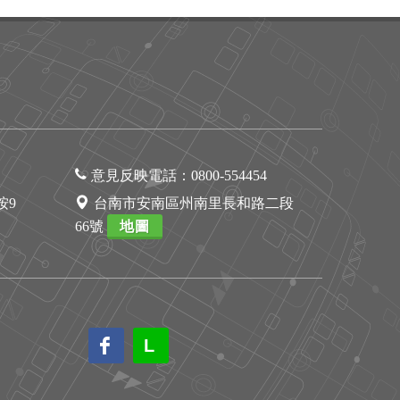
意見反映電話：
0800-554454
1按9
台南市安南區州南里長和路二段
66號
地圖
L
L