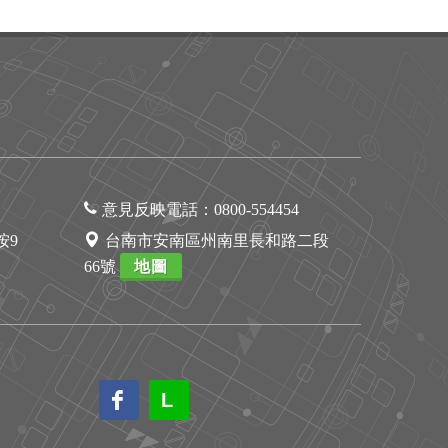
意見反映電話：
0800-554454
1按9
台南市安南區州南里長和路二段
66號
地圖
L
L