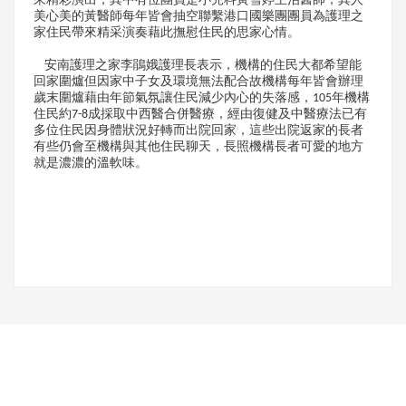
來精彩演出，其中有位團員是小兒科黃雪婷主治醫師，其人
美心美的黃醫師每年皆會抽空聯繫港口國樂團團員為護理之
家住民帶來精采演奏藉此撫慰住民的思家心情。
安南護理之家李鵑娥護理長表示，機構的住民大都希望能
回家圍爐但因家中子女及環境無法配合故機構每年皆會辦理
歲末圍爐藉由年節氣氛讓住民減少內心的失落感，105年機構
住民約7-8成採取中西醫合併醫療，經由復健及中醫療法已有
多位住民因身體狀況好轉而出院回家，這些出院返家的長者
有些仍會至機構與其他住民聊天，長照機構長者可愛的地方
就是濃濃的溫軟味。