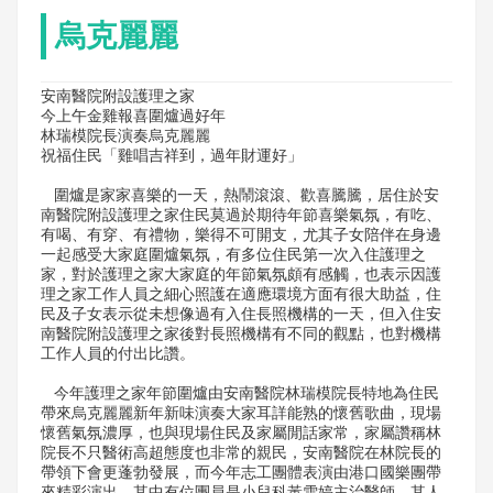
烏克麗麗
安南醫院附設護理之家
今上午金雞報喜圍爐過好年
林瑞模院長演奏烏克麗麗
祝福住民「雞唱吉祥到，過年財運好」
圍爐是家家喜樂的一天，熱鬧滾滾、歡喜騰騰，居住於安
南醫院附設護理之家住民莫過於期待年節喜樂氣氛，有吃、
有喝、有穿、有禮物，樂得不可開支，尤其子女陪伴在身邊
一起感受大家庭圍爐氣氛，有多位住民第一次入住護理之
家，對於護理之家大家庭的年節氣氛頗有感觸，也表示因護
理之家工作人員之細心照護在適應環境方面有很大助益，住
民及子女表示從未想像過有入住長照機構的一天，但入住安
南醫院附設護理之家後對長照機構有不同的觀點，也對機構
工作人員的付出比讚。
今年護理之家年節圍爐由安南醫院林瑞模院長特地為住民
帶來烏克麗麗新年新味演奏大家耳詳能熟的懷舊歌曲，現場
懷舊氣氛濃厚，也與現場住民及家屬閒話家常，家屬讚稱林
院長不只醫術高超態度也非常的親民，安南醫院在林院長的
帶領下會更蓬勃發展，而今年志工團體表演由港口國樂團帶