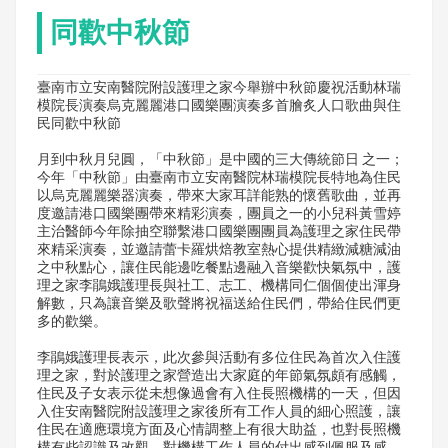
同歡中秋節
臺南市立安南醫院附設護理之家今舉辦中秋節慶祝活動林瑞
模院長演奏烏克麗麗港口國樂團演奏多首膾炙人口歌曲與住
民同歡中秋節
月到中秋月兒圓，「中秋節」是中國的三大傳統節日 之一；
今年「中秋節」由臺南市立安南醫院林瑞模院長特地為住民
以烏克麗麗樂器演奏，帶來大家耳詳能熟的懷舊歌曲，並再
度邀請港口國樂團帶來精彩演奏，團員之一的小兒科黃雪婷
主治醫師今年除抽空聯繫港口國樂團團員為護理之家住民帶
來精采演奏，並邀請蕾卡羅烘焙教室熱心提供精緻減糖減油
之中秋點心，讓住民能邊吃餐點邊融入音樂歡快氣氛中，護
理之家李鵑娥護理長與社工、志工、機構同仁個個使出渾身
解數，只為讓音樂及歌聲將祝福送給住民們，帶給住民們更
多的歡樂。
李鵑娥護理長表示，此次參與活動有多位住民為首次入住護
理之家，對於護理之家營造出大家庭的年節氣氛頗有感觸，
住民及子女表示從未想像過會有入住長照機構的一天，但因
入住安南醫院附設護理之家後所有工作人員的細心照護，讓
住民在適應環境方面及心情調整上有很大助益，也對長照機