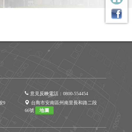
意見反映電話：
0800-554454
1按9
台南市安南區州南里長和路二段
66號
地圖