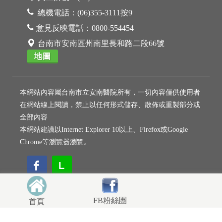
總機電話：
(06)355-3111按9
意見反映電話：
0800-554454
台南市安南區州南里長和路二段66號
地圖
本網站內容屬台南市立安南醫院所有，一切內容僅供使用者
在網站線上閱讀，禁止以任何形式儲存、散佈或重製部分或
全部內容
本網站建議以Internet Explorer 10以上、Firefox或Google
Chrome等瀏覽器瀏覽。
L
L
FB粉絲團
首頁