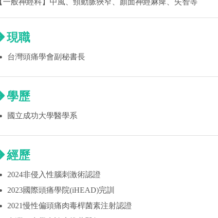
【一般神經科】中風、頸動脈狹窄、顏面神經麻痺、失智等
現職
台灣頭痛學會副秘書長
學歷
國立成功大學醫學系
經歷
2024非侵入性腦刺激術認證
2023國際頭痛學院(iHEAD)完訓
2021慢性偏頭痛肉毒桿菌素注射認證