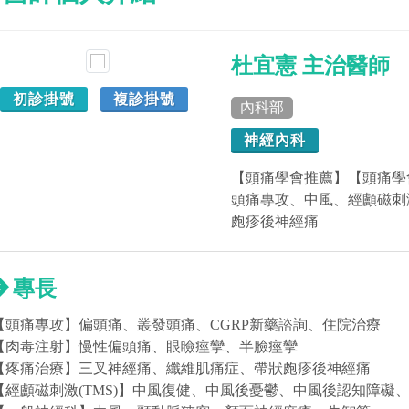
杜宜憲 主治醫師
初診掛號
複診掛號
內科部
神經內科
【頭痛學會推薦】【頭痛學會
頭痛專攻、中風、經顱磁刺激
皰疹後神經痛
專長
【頭痛專攻】偏頭痛、叢發頭痛、CGRP新藥諮詢、住院治療
【肉毒注射】慢性偏頭痛、眼瞼痙攣、半臉痙攣
【疼痛治療】三叉神經痛、纖維肌痛症、帶狀皰疹後神經痛
【經顱磁刺激(TMS)】中風復健、中風後憂鬱、中風後認知障礙