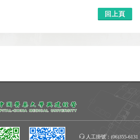
回上頁
人工掛號：
(06)355-6131