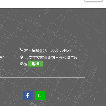
意見反映電話：
0800-554454
1按9
台南市安南區州南里長和路二段
66號
地圖
L
L