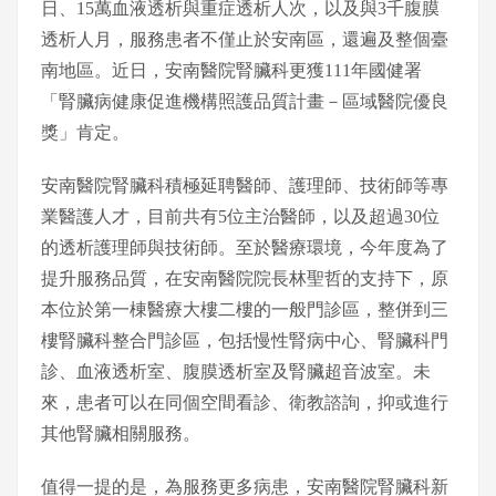
日、15萬⾎液透析與重症透析⼈次，以及與3千腹膜
透析⼈月，服務患者不僅止於安南區，還遍及整個臺
南地區。近日，安南醫院腎臟科更獲111年國健署
「腎臟病健康促進機構照護品質計畫－區域醫院優良
獎」肯定。
安南醫院腎臟科積極延聘醫師、護理師、技術師等專
業醫護⼈才，⽬前共有5位主治醫師，以及超過30位
的透析護理師與技術師。至於醫療環境，今年度為了
提升服務品質，在安南醫院院長林聖哲的⽀持下，原
本位於第一棟醫療大樓⼆樓的⼀般⾨診區，整併到三
樓腎臟科整合⾨診區，包括慢性腎病中⼼、腎臟科⾨
診、⾎液透析室、腹膜透析室及腎臟超⾳波室。未
來，患者可以在同個空間看診、衛教諮詢，抑或進行
其他腎臟相關服務。
值得一提的是，為服務更多病患，安南醫院腎臟科新