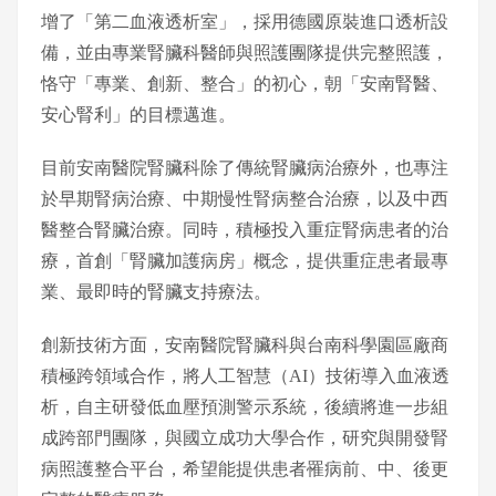
增了「第⼆血液透析室」，採⽤德國原裝進⼝透析設
備，並由專業腎臟科醫師與照護團隊提供完整照護，
恪守「專業、創新、整合」的初心，朝「安南腎醫、
安⼼腎利」的⽬標邁進。
⽬前安南醫院腎臟科除了傳統腎臟病治療外，也專注
於早期腎病治療、中期慢性腎病整合治療，以及中⻄
醫整合腎臟治療。同時，積極投入重症腎病患者的治
療，⾸創「腎臟加護病房」概念，提供重症患者最專
業、最即時的腎臟⽀持療法。
創新技術方面，安南醫院腎臟科與台南科學園區廠商
積極跨領域合作，將⼈⼯智慧（AI）技術導入⾎液透
析，⾃主研發低⾎壓預測警⽰系統，後續將進⼀步組
成跨部⾨團隊，與國立成功⼤學合作，研究與開發腎
病照護整合平台，希望能提供患者罹病前、中、後更