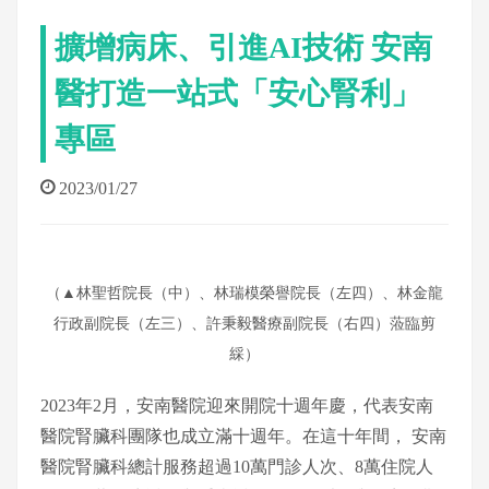
擴增病床、引進AI技術 安南
醫打造一站式「安心腎利」
專區
2023/01/27
（▲
林聖哲院長（中）、林瑞模榮譽院長（左四）、林金龍
行政副院長（左三）、許秉毅醫療副院長（右四）蒞臨剪
綵
）
2023年2月，安南醫院迎來開院⼗週年慶，代表安南
醫院腎臟科團隊也成立滿⼗週年。在這⼗年間， 安南
醫院腎臟科總計服務超過10萬⾨診⼈次、8萬住院⼈