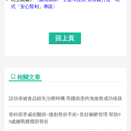
式「安心腎利」專區〉
回上頁
相關文章
誤信保健食品錯失治療時機 馬國病患跨海搶救成功保肢
骨科部李威佑醫師~微創骨折手術+良好麻醉管理 幫助9
9歲嬤戰勝髖部骨折