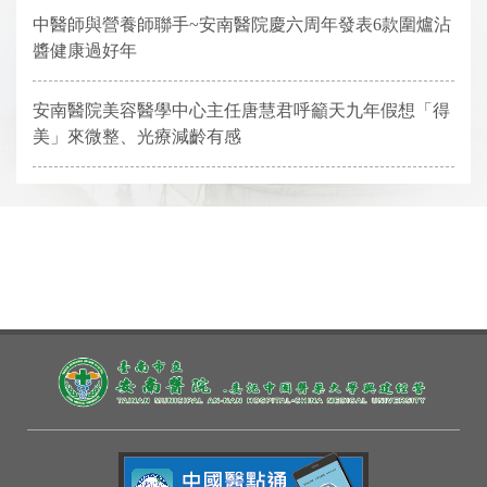
中醫師與營養師聯手~安南醫院慶六周年發表6款圍爐沾
醬健康過好年
安南醫院美容醫學中心主任唐慧君呼籲天九年假想「得
美」來微整、光療減齡有感