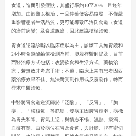
食道，進而引發症狀，其盛行率約10至20%，且逐年
增加。由於難以根治，一旦停藥便容易復發，不僅嚴
重影響患者生活品質，更可能導致巴洛氏食道（食道
的癌前病變）及食道腺癌，因此建議積極治療。
胃食道逆流診斷以臨床症狀為主，診斷工具如胃鏡和
24小時食道酸鹼值檢測為輔。廖殷梓醫師提及，目前
西醫治療方式包括：改變飲食和生活方式、藥物治
療，若無效才考慮手術；不過，臨床上常有患者因西
藥治療效果不佳、無法耐受副作用或反覆發作，轉而
尋求中醫治療。
中醫將胃食道逆流歸於「泛酸」、「反胃」、「胸
痹」、「梅核氣」等範疇，發病主因脾胃虛弱，病機
為胃失和降、胃氣上逆，與情志不暢、濕熱、痰濁、
血瘀有關。由於病位在胃及食道，與肝膽、脾有密切