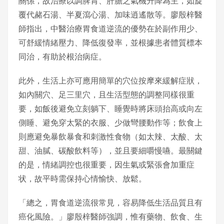
關係，故治療以調脾胃、肝膽之氣機升降為主，如旋
覆代赭石湯、半夏瀉心湯、加味逍遙散等。廖殷梓醫
師指出，中醫治療胃食道逆流的優勢在於副作用少、
可舒緩情緒壓力、降低復發率，並根據患者體質標本
同治，有助於根治病症。
此外，生活上亦可應用簡單的穴位按摩來緩解症狀，
如內關穴、足三里穴，且生活型態的調整同樣很重
要，如飯後避免立刻躺下、睡覺時將床頭抬高或向左
側睡、避免穿太緊的衣服、少做彎腰動作等；飲食上
則應避免暴飲暴食和刺激性食物（如太辣、太酸、太
甜、油膩、碳酸飲料等），並且要細嚼慢嚥。最關鍵
的是，情緒調控也很重要，因生氣或緊張會加重症
状，故平時需保持心情愉快、放鬆。
「總之，胃食道逆流很常見，容易降低生活品質且有
癌化風險。」廖殷梓醫師強調，惟有藥物、飲食、生