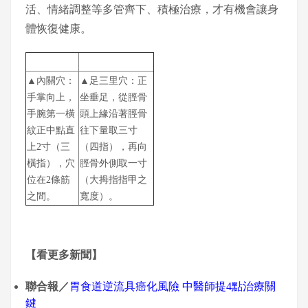
活、情緒調整等多管齊下、積極治療，才有機會讓身
體恢復健康。
▲內關穴：
▲足三里穴：正
手掌向上，
坐垂足，從脛骨
手腕第一橫
頭上緣沿著脛骨
紋正中點直
往下量取三寸
上2寸（三
（四指），再向
橫指），穴
脛骨外側取一寸
位在2條筋
（大拇指指甲之
之間。
寬度）。
【看更多新聞】
聯合報／
胃食道逆流具癌化風險 中醫師提4點治療關
鍵