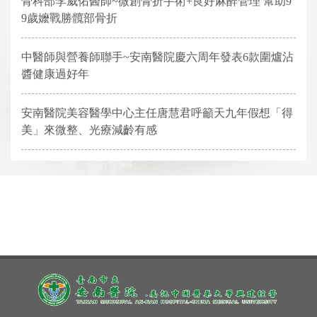
骨科部李威佑醫師~微創骨折手術+良好麻醉管理 幫助9
9歲嬤戰勝髖部骨折
中醫師與營養師聯手~安南醫院慶六周年發表6款圍爐沾
醬健康過好年
安南醫院美容醫學中心主任唐慧君呼籲天九年假想「得
美」來微整、光療減齡有感