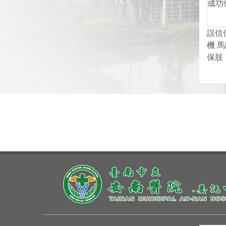
誤信
機 
保肢