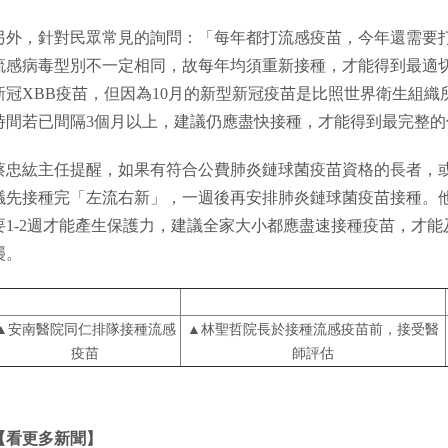
另外，針對民眾常見的詢問：「每年都打流感疫苗，今年還需要
流感病毒型別不一定相同，故每年均須重新接種，才能得到最適
新冠XBB疫苗，但因為10月的新型新冠疫苗是比照世界衛生組織所
時間若已間隔3個月以上，建議仍應盡快接種，才能得到最完整的
蔡忠紘主任提醒，如果有符合公費肺炎鏈球菌疫苗資格的長者，
議先接種完「左流右新」，一週後再安排肺炎鏈球菌疫苗接種。
要1-2週才能產生保護力，建議全家大小都應盡速接種疫苗，才
襲。
▲安南醫院同仁排隊接種流感
▲林聖哲院長於接種流感疫苗前，接受醫
疫苗
師評估
【看更多新聞】