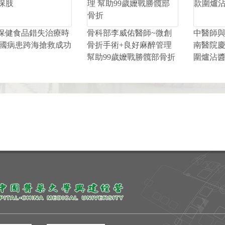
保健食品錯失治療時
骨科部李威佑醫師~微創
中醫師與
馬國病患跨海搶救成功
骨折手術+良好麻醉管理
南醫院慶
幫助99歲嬤戰勝髖部骨折
圍爐沾