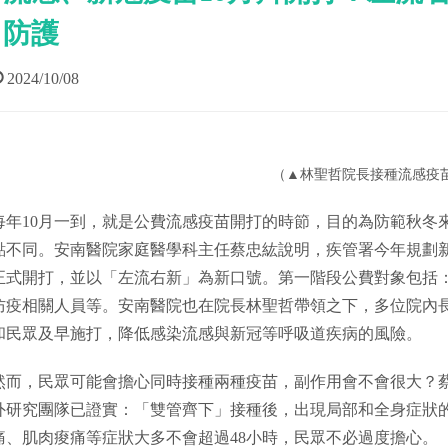
防護
2024/10/08
（▲林聖哲院長接種流感疫
每年10月一到，就是公費流感疫苗開打的時節，目的為防範秋冬
點不同。安南醫院家庭醫學科主任蔡忠紘說明，疾管署今年規劃新
正式開打，並以「左流右新」為新口號。第一階段公費對象包括：
防疫相關人員等。安南醫院也在院長林聖哲帶領之下，多位院內
和民眾及早施打，降低感染流感與新冠等呼吸道疾病的風險。
然而，民眾可能會擔心同時接種兩種疫苗，副作用會不會很大？
外研究團隊已證實：「雙管齊下」接種後，出現局部和全身症狀
痛、肌肉痠痛等症狀大多不會超過48小時，民眾不必過度擔心。