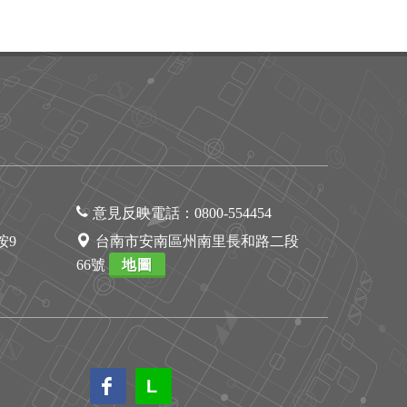
意見反映電話：
0800-554454
1按9
台南市安南區州南里長和路二段
66號
地圖
L