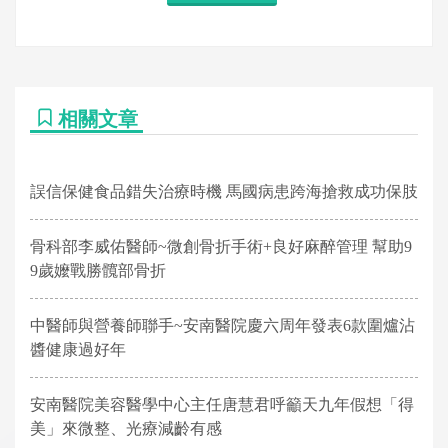
相關文章
誤信保健食品錯失治療時機 馬國病患跨海搶救成功保肢
骨科部李威佑醫師~微創骨折手術+良好麻醉管理 幫助9
9歲嬤戰勝髖部骨折
中醫師與營養師聯手~安南醫院慶六周年發表6款圍爐沾
醬健康過好年
安南醫院美容醫學中心主任唐慧君呼籲天九年假想「得
美」來微整、光療減齡有感