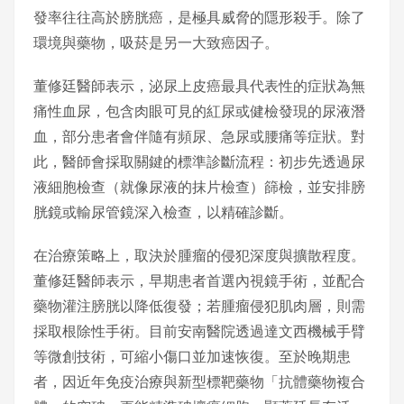
發率往往高於膀胱癌，是極具威脅的隱形殺手。除了
環境與藥物，吸菸是另一大致癌因子。
董修廷醫師表示，泌尿上皮癌最具代表性的症狀為無
痛性血尿，包含肉眼可見的紅尿或健檢發現的尿液潛
血，部分患者會伴隨有頻尿、急尿或腰痛等症狀。對
此，醫師會採取關鍵的標準診斷流程：初步先透過尿
液細胞檢查（就像尿液的抹片檢查）篩檢，並安排膀
胱鏡或輸尿管鏡深入檢查，以精確診斷。
在治療策略上，取決於腫瘤的侵犯深度與擴散程度。
董修廷醫師表示，早期患者首選內視鏡手術，並配合
藥物灌注膀胱以降低復發；若腫瘤侵犯肌肉層，則需
採取根除性手術。目前安南醫院透過達文西機械手臂
等微創技術，可縮小傷口並加速恢復。至於晚期患
者，因近年免疫治療與新型標靶藥物「抗體藥物複合