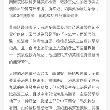
南醫院泌尿科安排詳細檢查，確診王先生的膀胱與左
側輸尿管皆有癌細胞。所幸經手術與藥物灌注治療，
追蹤3年無復發，他也成功戒菸重獲健康。
董修廷醫師表示，有許多民眾發現自己尿液帶血卻不
覺得疼痛，常誤以為只是單純「火氣大」而延誤就
醫，但這種「無痛性血尿」往往是泌尿上皮癌的早期
徵兆。且，台灣上泌尿道上皮癌的發生率居世界第
一，預後也較為險惡，他提醒民眾切莫輕忽身體發出
的無聲警訊。
人體的泌尿道涵蓋腎盂、輸尿管、膀胱與尿道，全都
覆蓋著泌尿上皮細胞。根據統計，泌尿道癌症全球有
九成的患者發生在膀胱；但台灣發生在上泌尿道的占
比高達三成，且以中南部沿海最為顯著，主要與早期
地下水「砷汙染」及過去部分中草藥含「馬兜鈴酸」
有關。由於輸尿管壁較薄，癌細胞易穿透擴散，其復