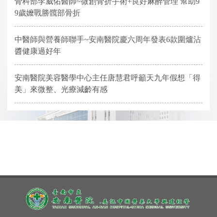
骨科部李威佑醫師~微創骨折手術+良好麻醉管理 幫助9
9歲嬤戰勝髖部骨折
中醫師與營養師聯手~安南醫院慶六周年發表6款圍爐沾
醬健康過好年
安南醫院美容醫學中心主任唐慧君呼籲天九年假想「得
美」來微整、光療減齡有感