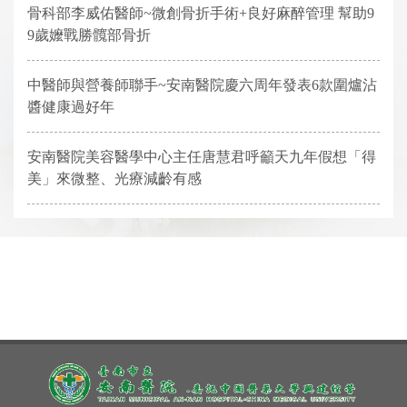
骨科部李威佑醫師~微創骨折手術+良好麻醉管理 幫助9
9歲嬤戰勝髖部骨折
中醫師與營養師聯手~安南醫院慶六周年發表6款圍爐沾
醬健康過好年
安南醫院美容醫學中心主任唐慧君呼籲天九年假想「得
美」來微整、光療減齡有感