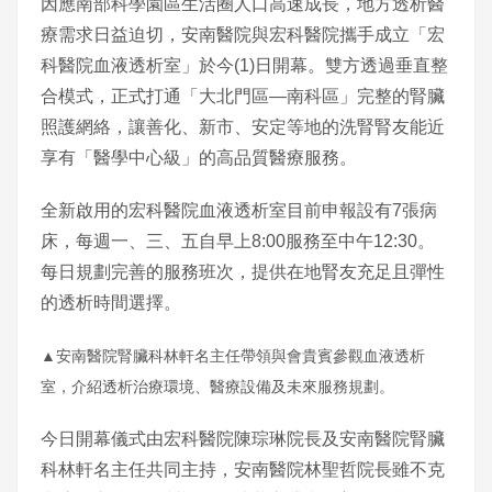
因應南部科學園區生活圈人口高速成長，地方透析醫
療需求日益迫切，安南醫院與宏科醫院攜手成立「宏
科醫院血液透析室」於今(1)日開幕。雙方透過垂直整
合模式，正式打通「大北門區—南科區」完整的腎臟
照護網絡，讓善化、新市、安定等地的洗腎腎友能近
享有「醫學中心級」的高品質醫療服務。
全新啟用的宏科醫院血液透析室目前申報設有7張病
床，每週一、三、五自早上8:00服務至中午12:30。
每日規劃完善的服務班次，提供在地腎友充足且彈性
的透析時間選擇。
▲安南醫院腎臟科林軒名主任帶領與會貴賓參觀血液透析
室，介紹透析治療環境、醫療設備及未來服務規劃。
今日開幕儀式由宏科醫院陳琮琳院長及安南醫院腎臟
科林軒名主任共同主持，安南醫院林聖哲院長雖不克