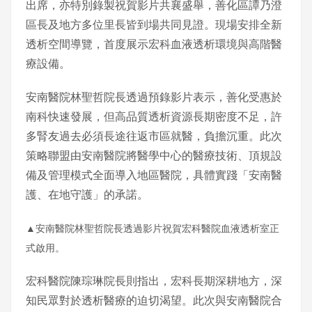
出席，亦特別錄製祝賀影片共襄盛舉，善化區譚乃澄
區長及地方多位里長皆到場共同見證。現場安排全新
透析空間導覽，首度展示宏科血液透析環境與高階醫
療設備。
安南醫院林聖哲院長透過預錄影片表示，善化受惠於
南科快速發展，但高品質透析資源長期密度不足，許
多腎友過去必須長途往返市區就醫，負擔沉重。此次
策略聯盟由安南醫院將醫學中心的醫療技術、頂規設
備及管理模式全面導入地區醫院，具體實踐「安南醫
護、在地守護」的承諾。
▲安南醫院林聖哲院長透過影片祝賀宏科醫院血液透析室正
式啟用。
宏科醫院陳琮琳院長則指出，宏科長期深耕地方，深
知民眾對於透析醫療的迫切渴望。此次與安南醫院合