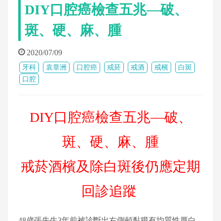
DIY口腔癌檢查五兆—破、
斑、硬、麻、腫
2020/07/09
牙科
袁章洲
口腔癌
戒菸
戒酒
戒檳
白斑
口腔
DIY口腔癌檢查五兆—破、
斑、硬、麻、腫
戒菸酒檳及除白斑後仍應定期
回診追蹤
48歲張先生3年前被診斷出右側頰黏膜有均質性厚白