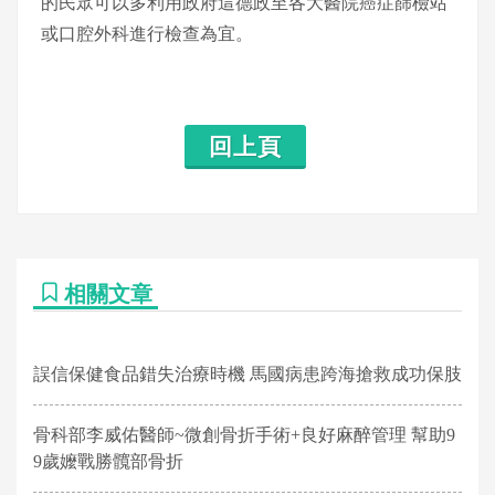
的民眾可以多利用政府這德政至各大醫院癌症篩檢站
或口腔外科進行檢查為宜。
回上頁
相關文章
誤信保健食品錯失治療時機 馬國病患跨海搶救成功保肢
骨科部李威佑醫師~微創骨折手術+良好麻醉管理 幫助9
9歲嬤戰勝髖部骨折