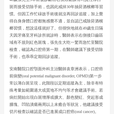
斑而接受切除手術，也因此戒掉30年抽菸酒檳榔等習
慣。但因工作忙碌故手術後就沒再回診追蹤，加上覺
得自身身體口腔都無感覺不適，並自認已戒除菸酒檳
榔習慣，想說這樣就好了。但很快地就在49歲生日隔
天因牙痛至牙科診所就診時，醫師表示右側後臼齒區
域有不規則紅色斑塊，張先生大吃一驚而急忙至醫院
檢查，確認為口腔癌第一期，在醫師建議下接受切除
手術，也乖乖定期回診追蹤。
安南醫院口腔顎面外科主治醫師袁章洲表示，口腔癌
前病變(oral potential malignant disorder, OPMD)第一步
常以薄白斑呈現，此階段以定期追蹤為主，除非有特
殊考量如範圍過大或質地不均勻等才會建議手術。若
病灶開始出現白斑增厚或擴大、顏色變紅、突起形成
腫塊、凹陷潰瘍兩周以上未癒合等狀況，他建議接受
切片檢查以確認是否已進展成口腔癌(oral cancer)。