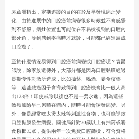
袁章洲指出，定期追蹤的目的在於及早發現病灶變
化，由於進展中的口腔癌前病變很多時候並不會感覺
到不舒服，病灶位置也可能位在不易檢視到的口腔內
部死角，等到感到疼痛時才就診，可能都已經進展成
口腔癌了。
至於什麼情況易得到口腔癌前病變或口腔癌呢？袁醫
師說，除家族遺傳外，大部分都是因為口腔黏膜經過
長期慢性刺激所造成，比如抽菸、喝酒、嚼食檳榔
等，這些致癌因子會導致得到口腔癌機會比一般人高
出123倍！即使戒除以後也不是一勞永逸，因為這些
致癌風險早已累積在體內，隨時可能會誘發病變。另
外，像是經常吃太燙太辣等刺激性食物，也可能導致
口腔黏膜發生病變。國健局針對30歲以上有抽菸或嚼
食檳榔民眾，提供兩年一次免費口腔篩檢，符合資格