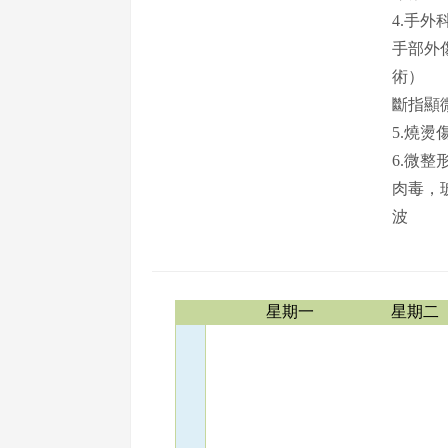
4.手外
手部外
術）
斷指顯
5.燒
6.微整
肉毒，
波