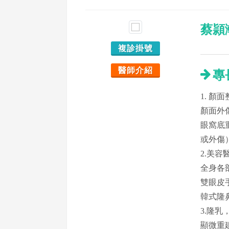
蔡頴
複診掛號
醫師介紹
專
1. 顏
顏面外
眼窩底
或外傷
2.美容
全身各
雙眼皮
韓式隆
3.隆
顯微重